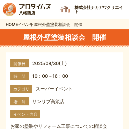
株式会社ナカガワクリエイ
ト
八幡西店
HOME
イベント
屋根外壁塗装相談会 開催
屋根外壁塗装相談会 開催
2025/08/30(土)
開催日
10：00～16：00
時 間
スーパーイベント
カテゴリ
サンリブ高須店
場 所
イベント内容
お家の塗装やリフォーム工事についての相談会