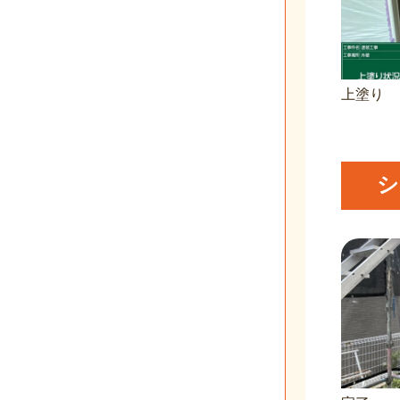
上塗り
シ