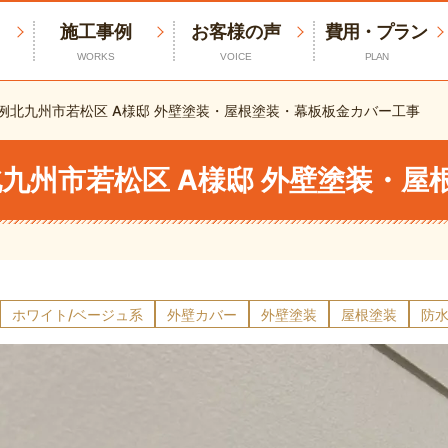
施工事例
お客様の声
費用・プラン
WORKS
VOICE
PLAN
例
北九州市若松区 A様邸 外壁塗装・屋根塗装・幕板板金カバー工事
九州市若松区 A様邸 外壁塗装・
ホワイト/ベージュ系
外壁カバー
外壁塗装
屋根塗装
防