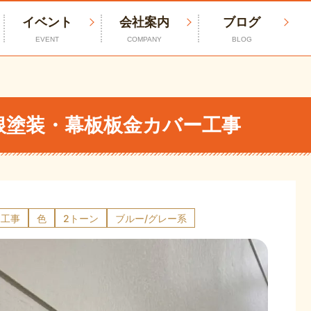
イベント
会社案内
ブログ
EVENT
COMPANY
BLOG
屋根塗装・幕板板金カバー工事
水工事
色
2トーン
ブルー/グレー系