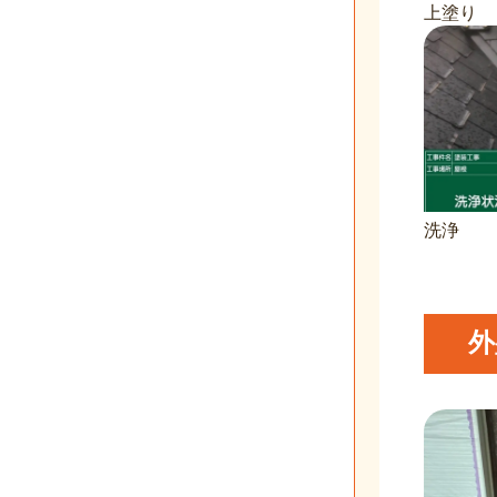
上塗り
洗浄
外