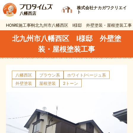
株式会社ナカガワクリエイ
ト
八幡西店
HOME
施工事例
北九州市八幡西区 I様邸 外壁塗装・屋根塗装工事
北九州市八幡西区 I様邸 外壁塗
装・屋根塗装工事
八幡西区
ブラウン系
ホワイト/ベージュ系
外壁塗装
屋根塗装
2トーン