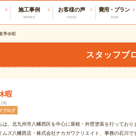
施工事例
お客様の声
費用・プラン
WORKS
VOICE
PLAN
夏季休暇
スタッフブ
休暇
.06
フブログ
ちは。北九州市八幡西区を中心に屋根・外壁塗装を行っており
イムズ八幡西店・株式会社ナカガワクリエイト、事務の石川で