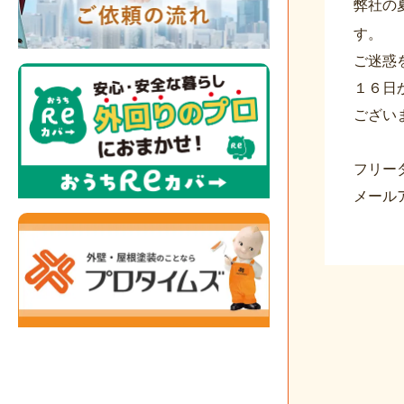
弊社の
す。
ご迷惑
１６日
ござい
フリー
メールア