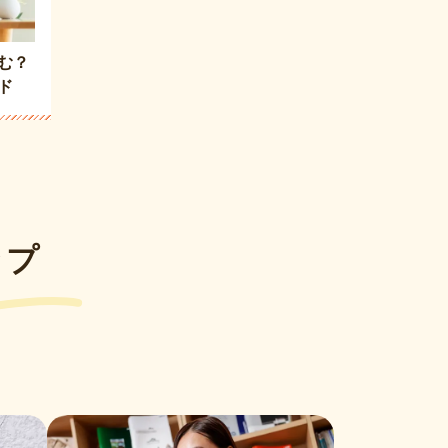
む？
ド
ップ