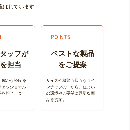
選ばれています！
4
POINT
5
スタッフ
が
ベストな製品
事を担当
をご提案
と確かな経験を
サイズや機能も様々なライ
フェッショナル
ンナップの中から、住まい
事を担当しま
の環境やご要望に適切な商
品を提案。