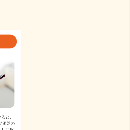
きると、
給湯器の
らしに繋