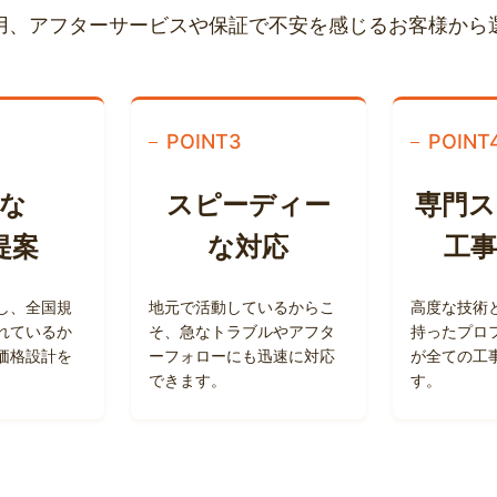
用、アフターサービスや保証で不安を感じるお客様から
POINT
3
POINT
な
スピーディー
専門
提案
な対応
工
し、全国規
地元で活動しているからこ
高度な技術
れているか
そ、急なトラブルやアフタ
持ったプロ
価格設計を
ーフォローにも迅速に対応
が全ての工
できます。
す。