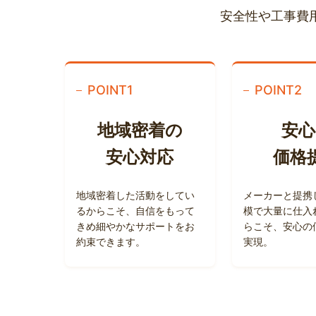
安全性や工事費
POINT
1
POINT
2
地域密着
の
安心
安心対応
価格
地域密着した活動をしてい
メーカーと提携
るからこそ、自信をもって
模で大量に仕入
きめ細やかなサポートをお
らこそ、安心の
約束できます。
実現。